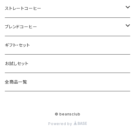
ストレートコーヒー
マイルド
ブレンドコーヒー
さっぱり
マイルド
ギフト・セット
香りまろやか
さっぱり
お試しセット
苦味
アイス
全商品一覧
酸味
エスプレッソ
© beansclub
香りまろやか
Powered by