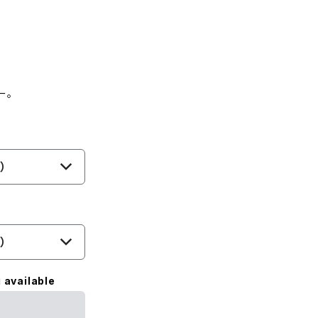
ー。
）
）
 available