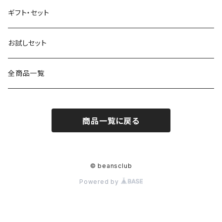
さっぱり
マイルド
ギフト・セット
香りまろやか
さっぱり
お試しセット
苦味
アイス
全商品一覧
酸味
エスプレッソ
商品一覧に戻る
香りまろやか
苦味
© beansclub
Powered by
酸味